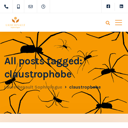
All posts tagged:
claustrophobe
Laure Renault Sophrologue
claustrophobe